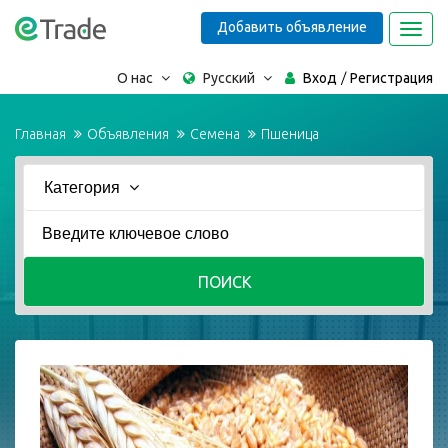
Добавить объявление
Toggl
navig
О нас
Русский
Вход
Регистрация
Главная
Объявления
Семена
Пшеница
Категория
ПОИСК