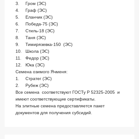
3.	Гром (ЭС)

4.	Граф (ЭС)

5.	Еланчик (ЭС) 

6.	Победа-75 (ЭС) 

7.	Стиль-18 (ЭС) 

8.	Таня (ЭС)

9.	Тимирязевка-150  (ЭС)

10.	Школа (ЭС)

11.	Федор (ЭС)

12.	Юка (ЭС)

Семена озимого Ячменя:

1.	Стратег (ЭС)

2.	Рубеж (ЭС)

Все семена  соответствуют ГОСТу Р 52325-2005  и 
имеют соответствующие сертификаты. 

На элитные семена предоставляется пакет 
документов для получения субсидий.