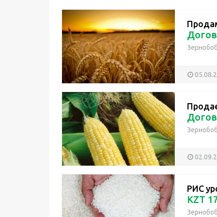
Прода
Догов
Зернобо
05.08.
Продае
Догов
Зернобо
02.09.
РИС ур
KZT 17
Зернобо