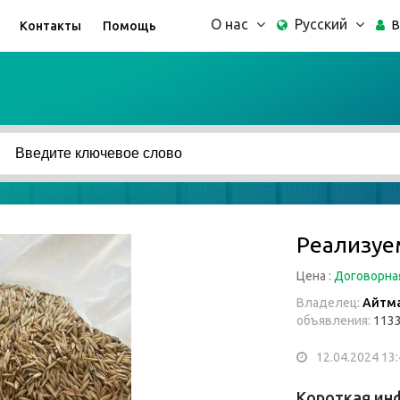
О нас
Русский
В
Контакты
Помощь
Реализуе
Цена :
Договорна
Владелец:
Айтма
объявления:
113
12.04.2024 13:
Короткая ин