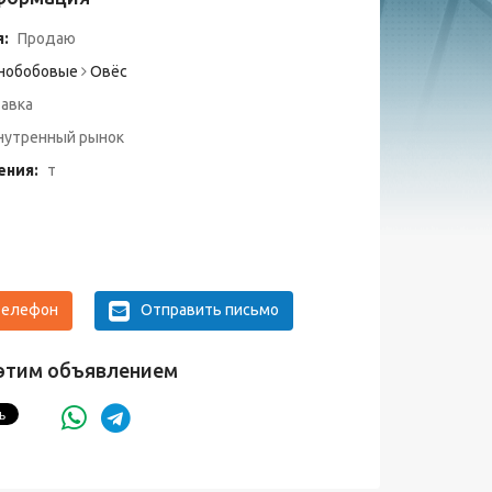
:
Продаю
нобобовые
Овёс
авка
утренный рынок
ения:
т
телефон
Отправить письмо
этим объявлением