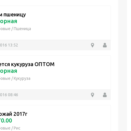
м пшеницу
орная
бовые
/
Пшеница
2016 13:52
тся кукуруза ОПТОМ
орная
бовые
/
Кукуруза
2016 08:46
ожай 2017г
0.00
бовые
/
Рис