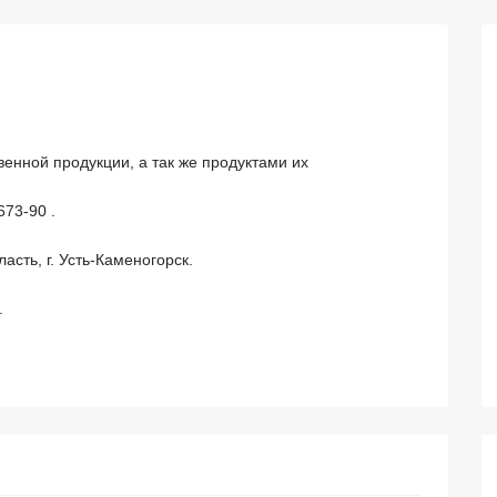
нной продукции, а так же продуктами их 
3-90 .

сть, г. Усть-Каменогорск.

.