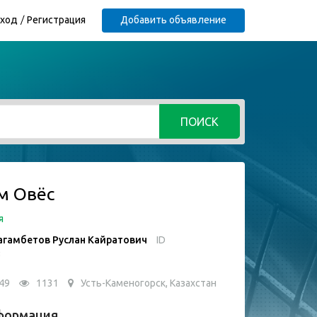
ход
Регистрация
Добавить объявление
ПОИСК
м Овёс
я
гамбетов Руслан Кайратович
ID
3
49
1131
Усть-Каменогорск, Казахстан
формация