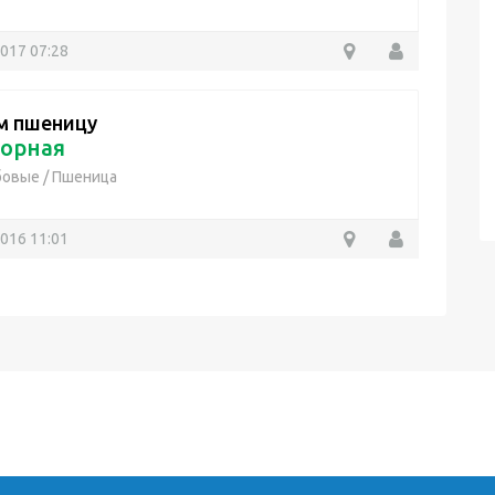
2017 07:28
м пшеницу
орная
бовые
/
Пшеница
2016 11:01