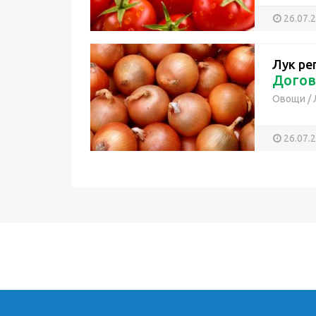
26.07.
Лук ре
Догов
Овощи
/
26.07.