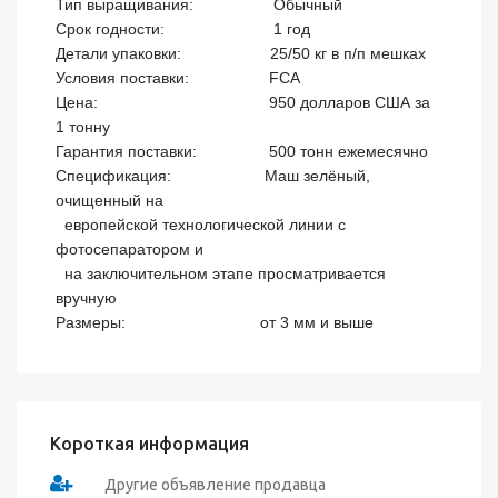
Тип выращивания:	                 Обычный

Срок годности: 		         1 год

Детали упаковки:                    25/50 кг в п/п мешках

Условия поставки:                  FCA

Цена:			                950 долларов США за 
1 тонну

Гарантия поставки:	        500 тонн ежемесячно

Спецификация:       	       Маш зелёный, 
очищенный на 

  европейской технологической линии с 
фотосепаратором и 

  на заключительном этапе просматривается 
вручную

Короткая информация
Другие объявление продавца