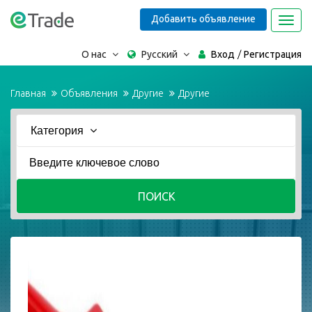
Добавить объявление
Toggl
navig
О нас
Русский
Вход
Регистрация
Главная
Объявления
Другие
Другие
Категория
ПОИСК