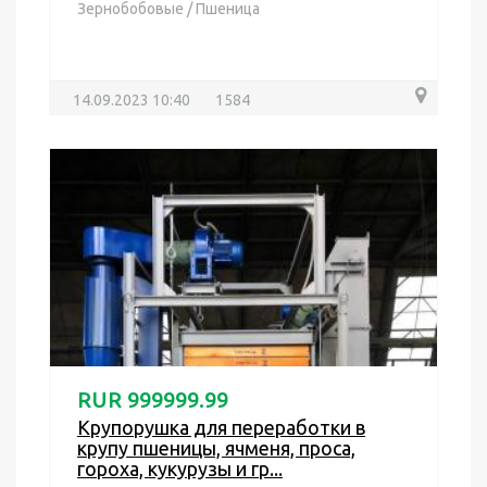
Зернобобовые
/
Пшеница
14.09.2023 10:40
1584
RUR 999999.99
Крупорушка для переработки в
крупу пшеницы, ячменя, проса,
гороха, кукурузы и гр...