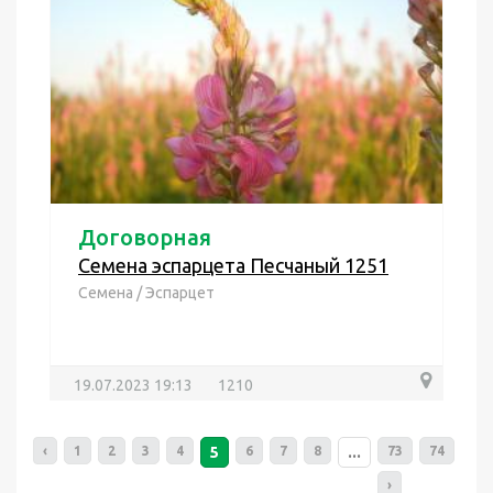
Договорная
Семена эспарцета Песчаный 1251
Семена
/
Эспарцет
19.07.2023 19:13
1210
‹
1
2
3
4
5
6
7
8
...
73
74
›