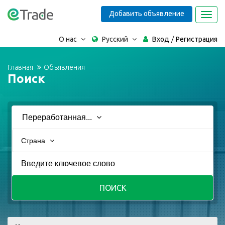
Добавить объявление
Toggl
navig
О нас
Русский
Вход
Регистрация
Главная
Объявления
Поиск
Переработанная...
Страна
ПОИСК