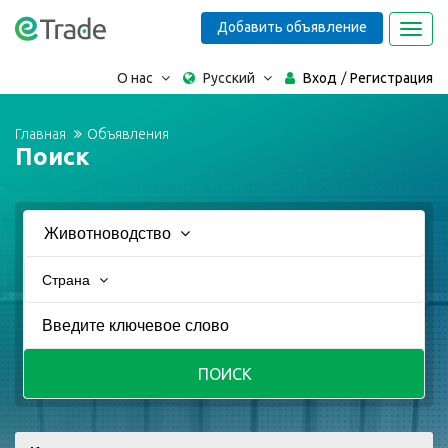
Добавить объявление
Toggl
navig
О нас
Русский
Вход
Регистрация
Главная
Объявления
Поиск
Животноводство
Страна
ПОИСК