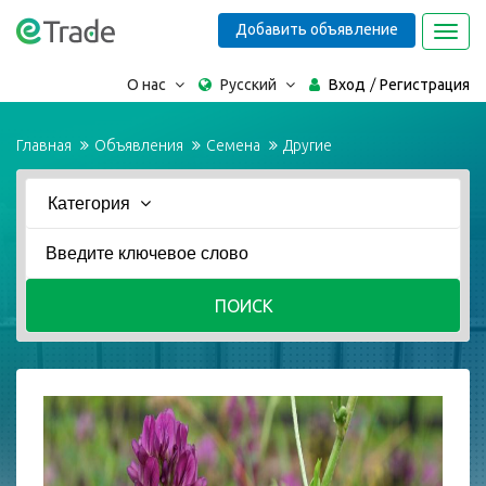
Добавить объявление
Toggl
navig
О нас
Русский
Вход
Регистрация
Главная
Объявления
Семена
Другие
Категория
ПОИСК