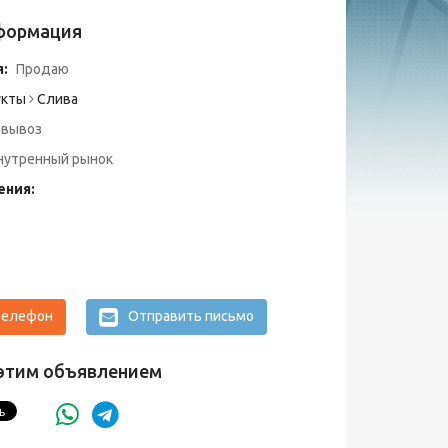
формация
:
Продаю
кты
Слива
вывоз
утренный рынок
ения:
телефон
Отправить письмо
этим объявлением