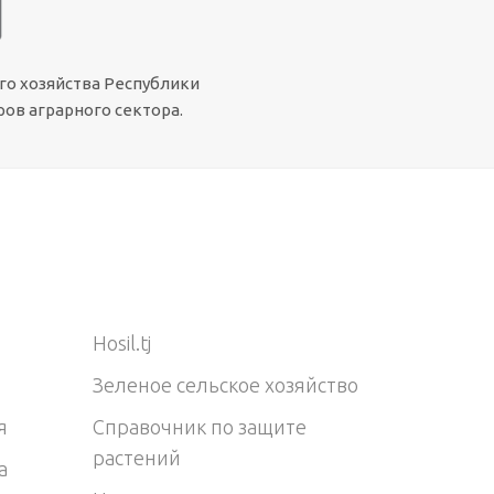
го хозяйства Республики
ов аграрного сектора.
Hosil.tj
Зеленое сельское хозяйство
я
Справочник по защите
растений
а