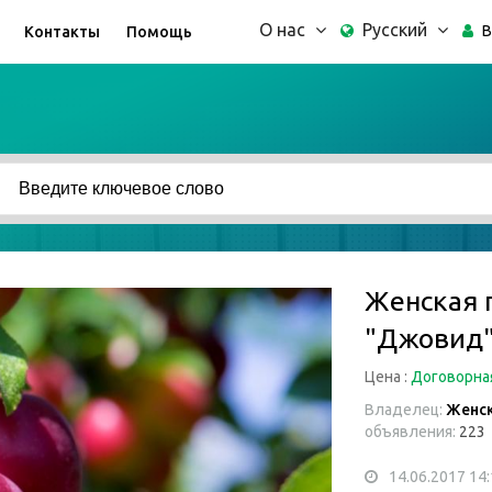
О нас
Русский
В
Контакты
Помощь
Женская 
"Джовид"
Цена :
Договорна
Владелец:
Женск
объявления:
223
14.06.2017 14: