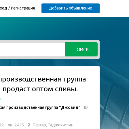
ход
Регистрация
Добавить объявление
ПОИСК
производственная группа
 продаст оптом сливы.
я
ая производственная группа "Джовид"
ID
12
2425
Пархар, Таджикистан