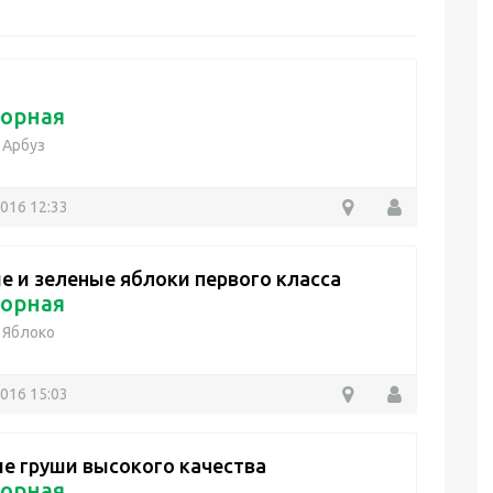
орная
/
Арбуз
2016 12:33
е и зеленые яблоки первого класса
орная
/
Яблоко
2016 15:03
е груши высокого качества
орная