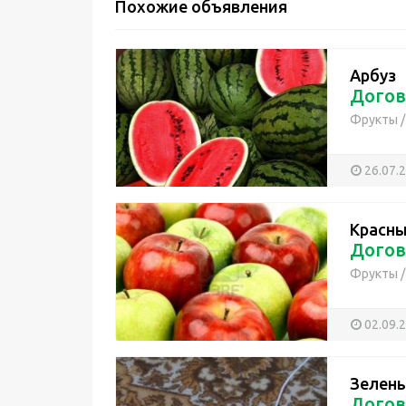
Похожие объявления
Арбуз
Догов
Фрукты
26.07.
Красны
Догов
Фрукты
02.09.
Зелены
Догов