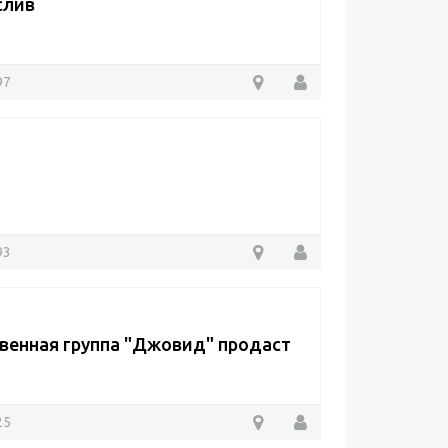
слив
97
93
венная группа "Джовид" продаст
25