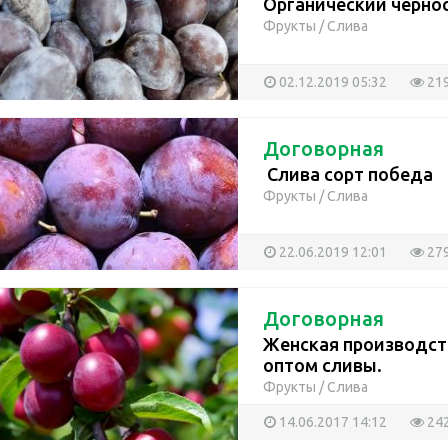
Органический черно
Фрукты
/
Слива
02.12.2019 05:32
21
Договорная
Слива сорт победа
Фрукты
/
Слива
22.06.2019 12:01
27
Договорная
Женская производст
оптом сливы.
Фрукты
/
Слива
14.06.2017 14:12
24