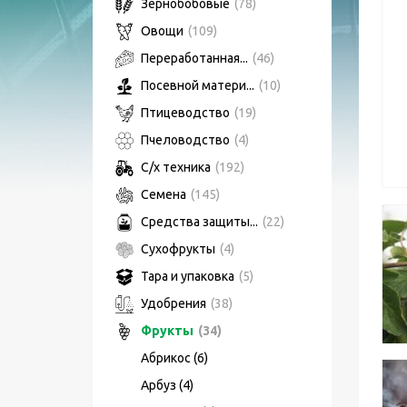
Зернобобовые
(78)
Овощи
(109)
Переработанная...
(46)
Посевной матери...
(10)
Птицеводство
(19)
Пчеловодство
(4)
С/х техника
(192)
Семена
(145)
Средства защиты...
(22)
Сухофрукты
(4)
Тара и упаковка
(5)
Удобрения
(38)
Фрукты
(34)
Абрикос (6)
Арбуз (4)