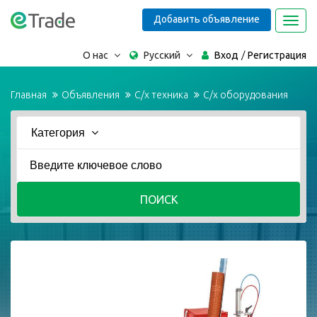
Добавить объявление
Toggl
navig
О нас
Русский
Вход
Регистрация
Главная
Объявления
С/х техника
С/х оборудования
Категория
ПОИСК