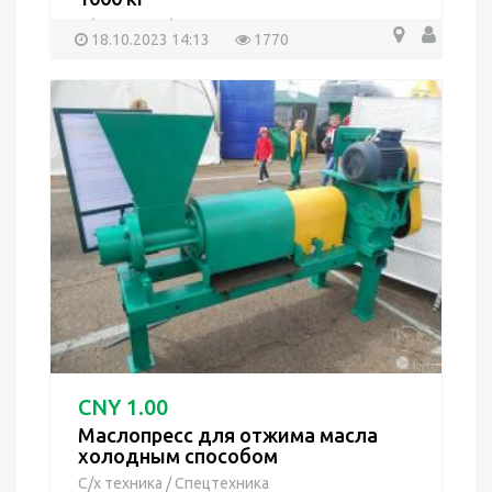
С/х техника
/
Спецтехника
18.10.2023 14:13
1770
CNY 1.00
Маслопресс для отжима масла
холодным способом
С/х техника
/
Спецтехника