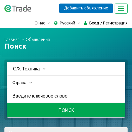
Добавить объявление
Toggl
navig
О нас
Русский
Вход
Регистрация
Главная
Объявления
Поиск
С/х Техника
Страна
ПОИСК