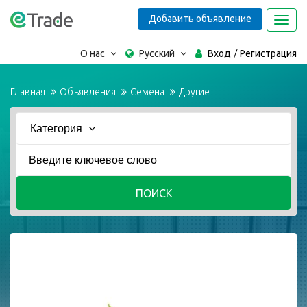
Добавить объявление
Toggl
navig
О нас
Русский
Вход
Регистрация
Главная
Объявления
Семена
Другие
Категория
ПОИСК