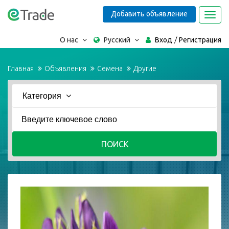
Добавить объявление
Toggl
navig
О нас
Русский
Вход
Регистрация
Главная
Объявления
Семена
Другие
Категория
ПОИСК