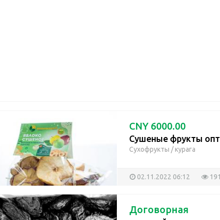
CNY 6000.00
Сушеные фрукты опт
Сухофрукты
/
курага
02.11.2022 06:12
19
Договорная