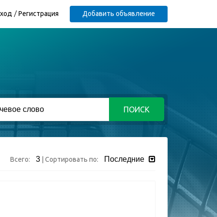
ход
Регистрация
Добавить объявление
ПОИСК
3
Последние
Всего:
|
Сортировать по: