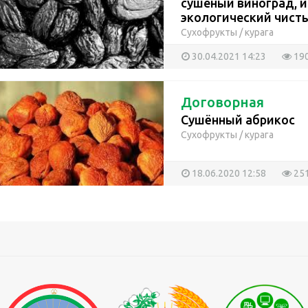
сушеный виноград, и
экологический чистый
Сухофрукты
/
курага
30.04.2021 14:23
19
Договорная
Сушённый абрикос
Сухофрукты
/
курага
18.06.2020 12:58
25