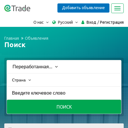
Добавить объявление
Toggl
navig
О нас
Русский
Вход
Регистрация
Главная
Объявления
Поиск
Переработанная...
Страна
ПОИСК