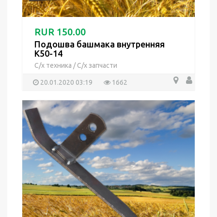
RUR 150.00
Подошва башмака внутренняя
К50-14
С/х техника
/
С/х запчасти
20.01.2020 03:19
1662