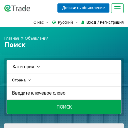
Добавить объявление
Toggl
navig
О нас
Русский
Вход
Регистрация
Главная
Объявления
Поиск
Категория
Страна
ПОИСК