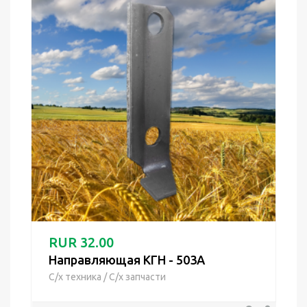
RUR 32.00
Направляющая КГН - 503А
С/х техника
/
С/х запчасти