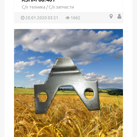
С/х техника
/
С/х запчасти
20.01.2020 03:21
1662