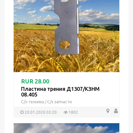
RUR 28.00
Пластина трения Д1307/КЗНМ
08.405
С/х техника
/
С/х запчасти
20.01.2020 03:20
1802