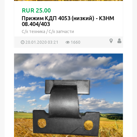
RUR 25.00
Прижим КДП 4053 (низкий) - КЗНМ
08.404/403
С/х техника
/
С/х запчасти
20.01.2020 03:21
1660