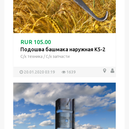
RUR 105.00
Подошва башмака наружная К5-2
С/х техника
/
С/х запчасти
20.01.2020 03:19
1639