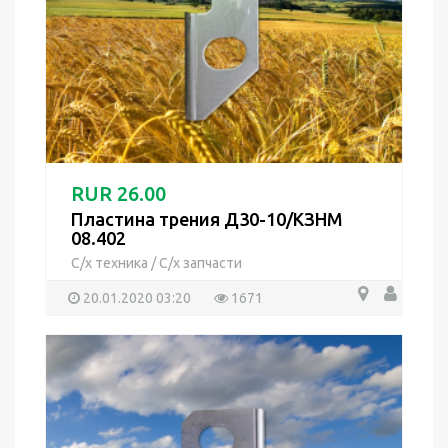
RUR 26.00
Пластина трения Д30-10/КЗНМ
08.402
С/х техника
/
С/х запчасти
20.01.2020 03:20
1671